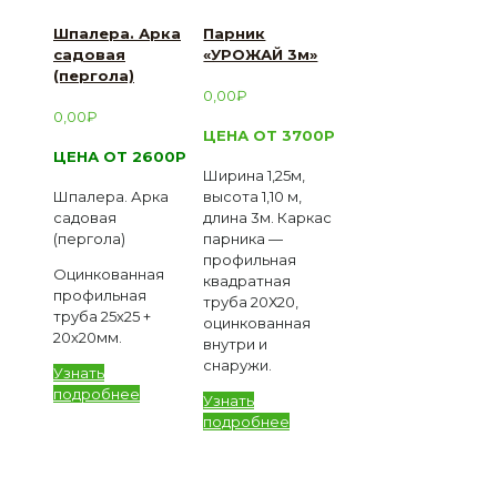
Шпалера. Арка
Парник
садовая
«УРОЖАЙ 3м»
(пергола)
0,00
₽
0,00
₽
ЦЕНА ОТ 3700Р
ЦЕНА ОТ 2600Р
Ширина 1,25м,
Шпалера. Арка
высота 1,10 м,
садовая
длина 3м. Каркас
(пергола)
парника —
профильная
Оцинкованная
квадратная
профильная
труба 20Х20,
труба 25х25 +
оцинкованная
20х20мм.
внутри и
снаружи.
Узнать
подробнее
Узнать
подробнее