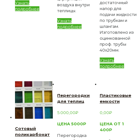
достаточный
Узнать
воздуха внутри
напор для
подробнее
теплицы.
подачи жидкости
по трубкам и
Узнать
шлангам.
подробнее
Изготовлено из
оцинкованной
проф. трубы
40х20мм.
Узнать
подробнее
Перегородки
Пластиковые
для теплиц
емкости
5.000,00
₽
0,00
₽
ЦЕНА 5000Р
ЦЕНА ОТ 1
Сотовый
400Р
поликарбонат
Перегородка