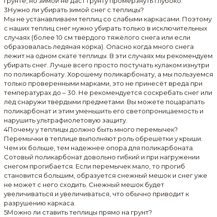
грунте, но зимой не даст грунту промёрзнуть глубоко.
3
Нужно ли убирать зимой снег с теплицы?
Мы не устанавливаем теплиц со слабыми каркасами. Поэтому
с наших теплиц снег нужно убирать только в исключительных
случаях (более 10 см твёрдого тяжёлого снега или если
образовалась ледяная корка). Опасно когда много снега
лежит на одном скате теплицы. В эти случаях мы рекомендуем
убирать снег. Лучше всего просто постучать кулаком изнутри
по поликарбонату. Хорошему поликарбонату, а мы пользуемся
только проверенными марками, это не принесёт вреда при
температурах до – 30. Не рекомендуется соскребать снег или
лёд снаружи твёрдыми предметами. Вы можете поцарапать
поликарбонат и этим уменьшить его светопроницаемость и
нарушить ультрафиолетовую защиту.
4
Почему у теплицы должно быть много перемычек?
Перемычки в теплице выполняют роль обрешётки у крыши.
Чем их больше, тем надежнее опора для поликарбоната.
Сотовый поликарбонат довольно гибкий и при нагружении
снегом прогибается. Если перемычек мало, то прогиб
становится большим, образуется снежный мешок и снег уже
не может с него сходить. Снежный мешок будет
увеличиваться и увеличиваться, что обычно приводит к
разрушению каркаса.
5
Можно ли ставить теплицы прямо на грунт?