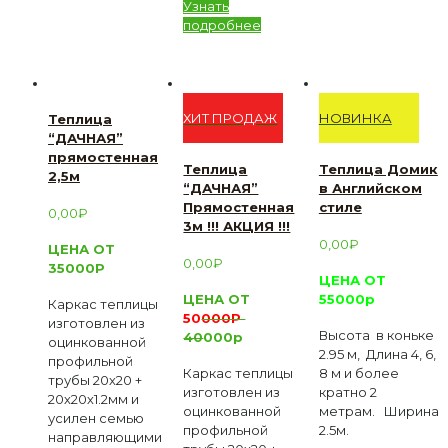
Узнать
подробнее
ХИТ ПРОДАЖ
НОВИНКА
Теплица
“ДАЧНАЯ”
прямостенная
Теплица
Теплица Домик
2,5м
“ДАЧНАЯ”
в Английском
Прямостенная
стиле
0,00
₽
3м !!! АКЦИЯ !!!
0,00
₽
ЦЕНА ОТ
0,00
₽
35000Р
ЦЕНА ОТ
ЦЕНА ОТ
55000р
Каркас теплицы
50
000Р
изготовлен из
Высота в коньке
40
000р
оцинкованной
2.95 м, Длина 4, 6,
профильной
Каркас теплицы
8 м и более
трубы 20х20 +
изготовлен из
кратно 2
20х20х1.2мм и
оцинкованной
метрам. Ширина
усилен семью
профильной
2.5м.
направляющими