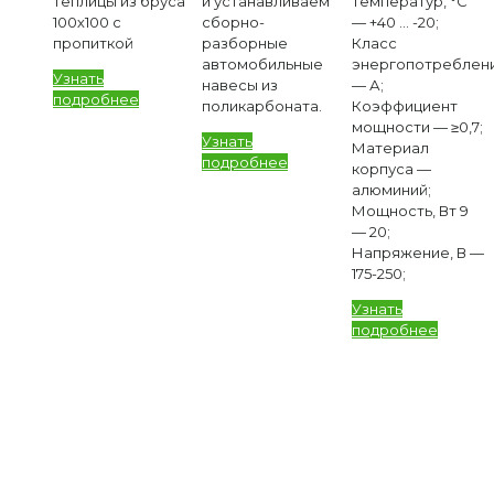
теплицы из бруса
и устанавливаем
температур, °С
100х100 с
сборно-
— +40 … -20;
пропиткой
разборные
Класс
автомобильные
энергопотреблен
Узнать
навесы из
— А;
подробнее
поликарбоната.
Коэффициент
мощности — ≥0,7;
Узнать
Материал
подробнее
корпуса —
алюминий;
Мощность, Вт 9
— 20;
Напряжение, В —
175-250;
Узнать
подробнее