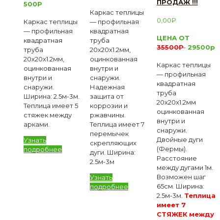
ПРОДАЖ !!!
500Р
Каркас теплицы
0,00
₽
Каркас теплицы
— профильная
— профильная
квадратная
ЦЕНА ОТ
квадратная
труба
35500Р
29500р
труба
20х20х1.2мм,
20х20х1.2мм,
оцинкованная
Каркас теплицы
оцинкованная
внутри и
— профильная
внутри и
снаружи.
квадратная
снаружи.
Надежная
труба
Ширина: 2.5м-3м.
защита от
20х20х1.2мм
Теплица имеет 5
коррозии и
оцинкованная
стяжек между
ржавчины.
внутри и
арками.
Теплица имеет 7
снаружи.
перемычек
Двойные дуги
Узнать
скрепляющих
(Фермы).
подробнее
дуги. Ширина:
Расстояние
2.5м-3м
между дугами 1м.
Возможен шаг
Узнать
65см. Ширина:
подробнее
2.5м-3м.
Теплица
имеет 7
СТЯЖЕК между