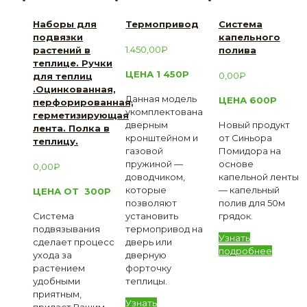
Наборы для
Термопривод
Система
подвязки
капельного
1.450,00
₽
растений в
полива
теплице. Ручки
ЦЕНА 1 450Р
0,00
₽
для теплиц
.Оцинкованная,
Данная модель
ЦЕНА 600Р
перфорированная,
укомплектована
герметизирующая
дверным
Новый продукт
лента. Полка в
кронштейном и
от Синьора
теплицу.
газовой
Помидора на
пружиной —
основе
0,00
₽
доводчиком,
капельной ленты
которые
— капельный
ЦЕНА ОТ 300Р
позволяют
полив для 50м
Система
установить
грядок.
подвязывания
термопривод на
Узнать
сделает процесс
дверь или
подробнее
ухода за
дверную
растением
форточку
удобными
теплицы.
приятным,
Узнать