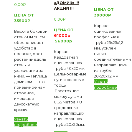
«ДОМИК» !!!
0,00
₽
АКЦИЯ !!!
ЦЕНА ОТ
ЦЕНА ОТ
39000Р
0,00
₽
35500Р
Каркас —
ЦЕНА ОТ
Высота боковой
оцинкованная
61
000р
стенки 1м 50 см
профильная
56000р
обеспечивает
труба 25х25х1,2
удобство в
мм, усилен
Каркас
посадке, рост
пятью
Квадратная
растений вдоль
соединительными
оцинкованная
стены и
направляющими
труба 40х20мм.
ухаживания за
из трубы
Цельносварные
ними. — Теплица
20х20х1,2 мм.
дуги и сварные
домиком — это
Узнать
торцы
привычное нам
подробнее
.Расстояние
строение,
между дугами
имеющее
0,65 метра + 8
двухскатную
продольных
крышу.
направляющих
оцинкованная
Узнать
труба 20х20мм.
подробнее