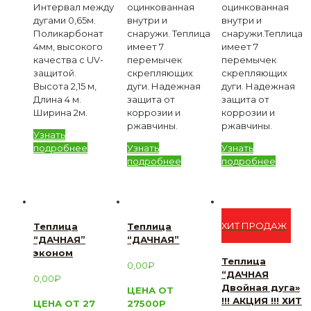
Интервал между
оцинкованная
оцинкованная
дугами 0,65м.
внутри и
внутри и
Поликарбонат
снаружи. Теплица
снаружи.Теплица
4мм, высокого
имеет 7
имеет 7
качества с UV-
перемычек
перемычек
защитой.
скрепляющих
скрепляющих
Высота 2,15 м,
дуги. Надежная
дуги. Надежная
Длина 4 м.
защита от
защита от
Ширина 2м.
коррозии и
коррозии и
ржавчины.
ржавчины.
Узнать
подробнее
Узнать
Узнать
подробнее
подробнее
ХИТ ПРОДАЖ
Теплица
Теплица
“ДАЧНАЯ”
“ДАЧНАЯ”
эконом
Теплица
0,00
₽
“ДАЧНАЯ
0,00
₽
Двойная дуга»
ЦЕНА ОТ
!!! АКЦИЯ !!! ХИТ
ЦЕНА ОТ 27
27500Р