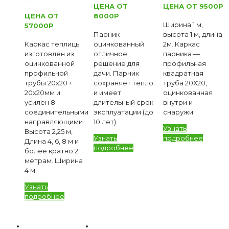
ЦЕНА ОТ
ЦЕНА ОТ 9500Р
ЦЕНА ОТ
8000Р
Ширина 1 м,
57000Р
Парник
высота 1 м, длина
Каркас теплицы
оцинкованный
2м. Каркас
изготовлен из
отличное
парника —
оцинкованной
решение для
профильная
профильной
дачи. Парник
квадратная
трубы 20х20 +
сохраняет тепло
труба 20Х20,
20х20мм и
и имеет
оцинкованная
усилен 8
длительный срок
внутри и
соединительными
эксплуатации (до
снаружи.
направляющими
10 лет).
Узнать
Высота 2,25 м,
Узнать
подробнее
Длина 4, 6, 8 м и
подробнее
более кратно 2
метрам. Ширина
4 м.
Узнать
подробнее