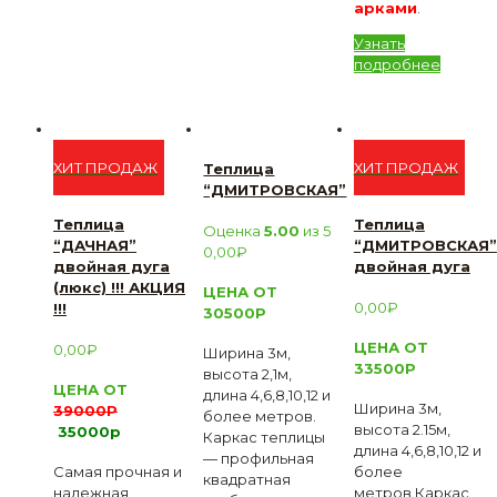
арками
.
Узнать
подробнее
ХИТ ПРОДАЖ
ХИТ ПРОДАЖ
Теплица
“ДМИТРОВСКАЯ”
Теплица
Теплица
Оценка
5.00
из 5
“ДАЧНАЯ”
“ДМИТРОВСКАЯ”
0,00
₽
двойная дуга
двойная дуга
(люкс) !!! АКЦИЯ
ЦЕНА ОТ
0,00
₽
!!!
30500Р
ЦЕНА ОТ
0,00
₽
Ширина 3м,
33500Р
высота 2,1м,
ЦЕНА ОТ
длина 4,6,8,10,12 и
Ширина 3м,
39000Р
более метров.
высота 2.15м,
35
000р
Каркас теплицы
длина 4,6,8,10,12 и
— профильная
Самая прочная и
более
квадратная
надежная
метров.Каркас