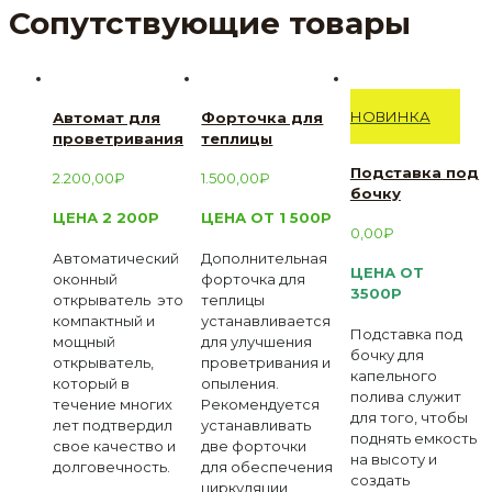
Сопутствующие товары
НОВИНКА
Автомат для
Форточка для
проветривания
теплицы
Подставка под
2.200,00
₽
1.500,00
₽
бочку
ЦЕНА 2 200Р
ЦЕНА ОТ 1 500Р
0,00
₽
Автоматический
Дополнительная
ЦЕНА ОТ
оконный
форточка для
3500Р
открыватель это
теплицы
компактный и
устанавливается
Подставка под
мощный
для улучшения
бочку для
открыватель,
проветривания и
капельного
который в
опыления.
полива служит
течение многих
Рекомендуется
для того, чтобы
лет подтвердил
устанавливать
поднять емкость
свое качество и
две форточки
на высоту и
долговечность.
для обеспечения
создать
циркуляции