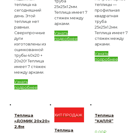
труба
теплица на
теплицы —
25х25х1.2мм.
сегодняшний
профильная
Теплица имеет 7
день. Этой
квадратная
стяжек между
теплице нет
труба
арками.
равных.
25х25х1.2мм.
Сверхпрочные
Теплица имеет 7
Узнать
дуги
стяжек между
подробнее
изготовлены из
арками.
оцинкованной
Узнать
трубы 40х20 +
подробнее
20х20! Теплица
имеет 7 стяжек
между арками.
Узнать
подробнее
ХИТ ПРОДАЖ
Теплица
Теплица
«ДОМИК 20х20»
“КАПЛЯ”
2.8м
Теплица
0,00
₽