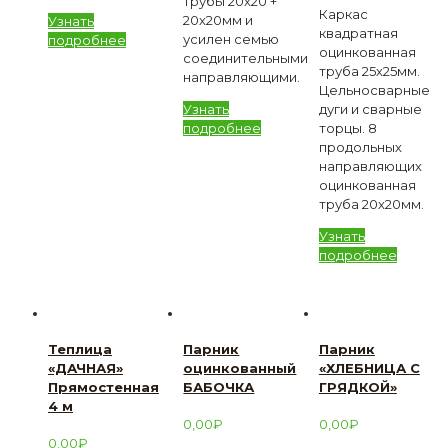
трубы 20х20 +
Каркас
20х20мм и
Узнать
квадратная
усилен семью
подробнее
оцинкованная
соединительными
труба 25х25мм.
направляющими.
Цельносварные
Узнать
дуги и сварные
подробнее
торцы. 8
продольных
направляющих
оцинкованная
труба 20х20мм.
Узнать
подробнее
Теплица
Парник
Парник
«ДАЧНАЯ»
оцинкованный
«ХЛЕБНИЦА С
Прямостенная
БАБОЧКА
ГРЯДКОЙ»
4 м
0,00
₽
0,00
₽
0,00
₽