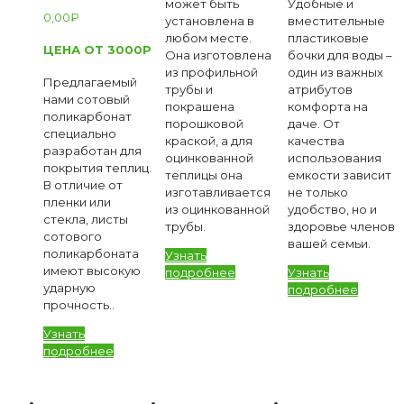
может быть
Удобные и
0,00
₽
установлена в
вместительные
любом месте.
пластиковые
ЦЕНА ОТ 3000Р
Она изготовлена
бочки для воды –
из профильной
один из важных
Предлагаемый
трубы и
атрибутов
нами сотовый
покрашена
комфорта на
поликарбонат
порошковой
даче. От
специально
краской, а для
качества
разработан для
оцинкованной
использования
покрытия теплиц.
теплицы она
емкости зависит
В отличие от
изготавливается
не только
пленки или
из оцинкованной
удобство, но и
стекла, листы
трубы.
здоровье членов
сотового
вашей семьи.
поликарбоната
Узнать
имеют высокую
подробнее
Узнать
ударную
подробнее
прочность..
Узнать
подробнее