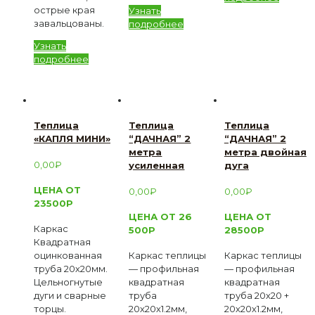
острые края
Узнать
завальцованы.
подробнее
Узнать
подробнее
Теплица
Теплица
Теплица
«КАПЛЯ МИНИ»
“ДАЧНАЯ” 2
“ДАЧНАЯ” 2
метра
метра двойная
0,00
₽
усиленная
дуга
ЦЕНА ОТ
0,00
₽
0,00
₽
23500Р
ЦЕНА ОТ 26
ЦЕНА ОТ
Каркас
500Р
28500Р
Квадратная
оцинкованная
Каркас теплицы
Каркас теплицы
труба 20х20мм.
— профильная
— профильная
Цельногнутые
квадратная
квадратная
дуги и сварные
труба
труба 20х20 +
торцы.
20х20х1.2мм,
20х20х1.2мм,