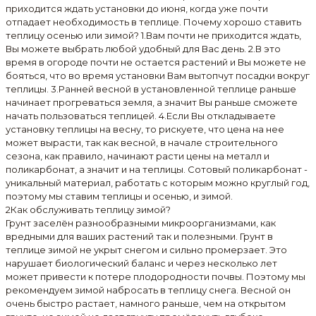
приходится ждать установки до июня, когда уже почти
отпадает необходимость в теплице. Почему хорошо ставить
теплицу осенью или зимой? 1.Вам почти не приходится ждать,
Вы можете выбрать любой удобный для Вас день. 2.В это
время в огороде почти не остается растений и Вы можете не
бояться, что во время установки Вам вытопчут посадки вокруг
теплицы. 3.Ранней весной в установленной теплице раньше
начинает прогреваться земля, а значит Вы раньше сможете
начать пользоваться теплицей. 4.Если Вы откладываете
установку теплицы на весну, то рискуете, что цена на нее
может вырасти, так как весной, в начале строительного
сезона, как правило, начинают расти цены на металл и
поликарбонат, а значит и на теплицы. Сотовый поликарбонат -
уникальный материал, работать с которым можно круглый год,
поэтому мы ставим теплицы и осенью, и зимой.
2
Как обслуживать теплицу зимой?
Грунт заселён разнообразными микроорганизмами, как
вредными для ваших растений так и полезными. Грунт в
теплице зимой не укрыт снегом и сильно промерзает. Это
нарушает биологический баланс и через несколько лет
может привести к потере плодородности почвы. Поэтому мы
рекомендуем зимой набросать в теплицу снега. Весной он
очень быстро растает, намного раньше, чем на открытом