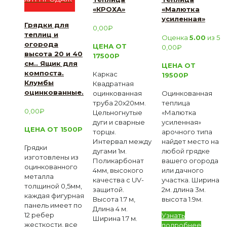
«КРОХА»
«Малютка
усиленная»
Грядки для
0,00
₽
теплиц и
Оценка
5.00
из 5
огорода
ЦЕНА ОТ
0,00
₽
высота 20 и 40
17500Р
см.. Ящик для
ЦЕНА ОТ
компоста.
Каркас
19500Р
Клумбы
Квадратная
оцинкованные.
оцинкованная
Оцинкованная
труба 20х20мм.
теплица
0,00
₽
Цельногнутые
«Малютка
дуги и сварные
усиленная»
ЦЕНА ОТ 1500Р
торцы.
арочного типа
Интервал между
найдет место на
Грядки
дугами 1м.
любой грядке
изготовлены из
Поликарбонат
вашего огорода
оцинкованного
4мм, высокого
или дачного
металла
качества с UV-
участка. Ширина
толщиной 0,5мм,
защитой.
2м. длина 3м.
каждая фигурная
Высота 1.7 м,
высота 1.9м.
панель имеет по
Длина 4 м.
12 ребер
Узнать
Ширина 1.7 м.
жесткости, все
подробнее